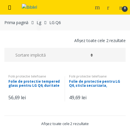
Skip
Skip
0
to
to
navigation
content
Prima pagină
Lg
LG Q6
Afișez toate cele 2 rezultate
Folii protectie telefoane
Folii protectie telefoane
Folie de protectie tempered
Folie de protectie pentru LG
glass pentru LG Q6, duritate
Q6, sticla securizata,
9H, Transparent
Transparent
56,69
lei
49,69
lei
Afișez toate cele 2 rezultate