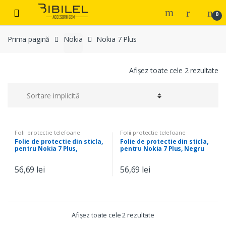
Skip
Skip
0
to
to
navigation
content
Prima pagină
Nokia
Nokia 7 Plus
Afișez toate cele 2 rezultate
Folii protectie telefoane
Folii protectie telefoane
Folie de protectie din sticla,
Folie de protectie din sticla,
pentru Nokia 7 Plus,
pentru Nokia 7 Plus, Negru
Transparent
56,69
lei
56,69
lei
Afișez toate cele 2 rezultate