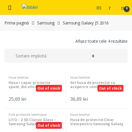
Skip
Skip
0
to
to
navigation
content
Prima pagină
Samsung
Samsung Galaxy J5 2016
Afișez toate cele 4 rezultate
Huse telefon
Huse telefon
Husa / capac protectie
Set husa de protectie cu
spate, din silicon, pentru
acoperire completa 360
Out of stock
Out of stock
Samsung Galaxy J5 2016, Alb
grade si folie protectie
Mat
sticla pentru Samsung J5
25,69
lei
36,69
lei
2016, Negru
Folii protectie telefoane
Huse telefon
LITO – 2.5D Classic Glass –
Husa de protectie Clear
Samsung Galaxy J5 2016 J510
View pentru Samsung Galaxy
Out of stock
– Clear
J5 2016, flip cover, Negru