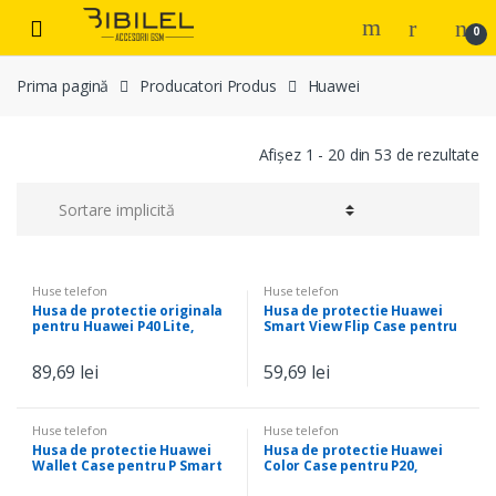
Skip
Skip
0
to
to
navigation
content
Prima pagină
Producatori Produs
Huawei
Afișez 1 - 20 din 53 de rezultate
Huse telefon
Huse telefon
Husa de protectie originala
Husa de protectie Huawei
pentru Huawei P40 Lite,
Smart View Flip Case pentru
flexibila, Transparenta
Mate 10, Roz
89,69
lei
59,69
lei
Huse telefon
Huse telefon
Husa de protectie Huawei
Husa de protectie Huawei
Wallet Case pentru P Smart
Color Case pentru P20,
Plus 2019, buzunar card, flip
bumper, carcasa, Negru