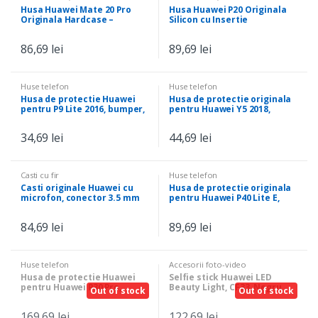
Husa Huawei Mate 20 Pro
Husa Huawei P20 Originala
Originala Hardcase –
Silicon cu Insertie
Transparent
magnetica pentru suport
auto – Gri inchis
86,69
lei
89,69
lei
Huse telefon
Huse telefon
Husa de protectie Huawei
Husa de protectie originala
pentru P9 Lite 2016, bumper,
pentru Huawei Y5 2018,
Transparent
bumper, Transparent
34,69
lei
44,69
lei
Casti cu fir
Huse telefon
Casti originale Huawei cu
Husa de protectie originala
microfon, conector 3.5 mm
pentru Huawei P40 Lite E,
Jack, Gold
flexibila, Transparent
84,69
lei
89,69
lei
Huse telefon
Accesorii foto-video
Husa de protectie Huawei
Selfie stick Huawei LED
pentru Huawei P30 Pro,
Beauty Light, CF33, Negru
Out of stock
Out of stock
Smart View Case, Negru
169,69
lei
122,69
lei