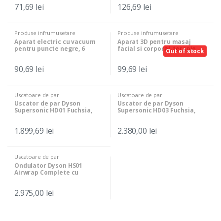
71,69
lei
126,69
lei
Produse infrumusetare
Produse infrumusetare
Aparat electric cu vacuum
Aparat 3D pentru masaj
pentru puncte negre, 6
facial si corporal, terapie
Out of stock
capete , Alb
prin vibratii, Negru
90,69
lei
99,69
lei
Uscatoare de par
Uscatoare de par
Uscator de par Dyson
Uscator de par Dyson
Supersonic HD01 Fuchsia,
Supersonic HD03 Fuchsia,
1600 W
1600 W, 3 trepte viteza, 4
setari temperatura, 4
1.899,69
lei
2.380,00
lei
accesorii, BBL1716
Uscatoare de par
Ondulator Dyson HS01
Airwrap Complete cu
accesorii si cutie
depozitare, 1300 W, 3 trepte
2.975,00
lei
de viteza si temperatura,
Red Edition, BBL2009-1