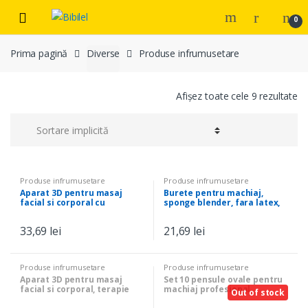
Skip
Skip
0
to
to
navigation
content
Prima pagină
Diverse
Produse infrumusetare
Afișez toate cele 9 rezultate
Produse infrumusetare
Produse infrumusetare
Aparat 3D pentru masaj
Burete pentru machiaj,
facial si corporal cu
sponge blender, fara latex,
incarcare solara, Argintiu
Roz
33,69
lei
21,69
lei
Produse infrumusetare
Produse infrumusetare
Aparat 3D pentru masaj
Set 10 pensule ovale pentru
facial si corporal, terapie
machiaj profesional,
Out of stock
prin vibratii, Auriu
manere negre